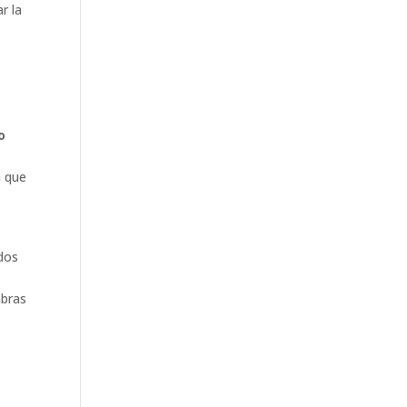
r la
o
a que
dos
mbras