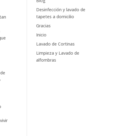
Blog
Desinfección y lavado de
tapetes a domicilio
tan
Gracias
a
Inicio
que
Lavado de Cortinas
Limpieza y Lavado de
alfombras
 de
o
o
s
ivir