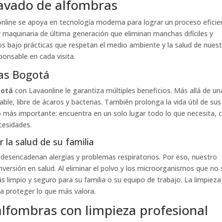
lavado de alfombras
nline se apoya en tecnología moderna para lograr un proceso eficie
 maquinaria de última generación que eliminan manchas difíciles y
os bajo prácticas que respetan el medio ambiente y la salud de nues
ponsable en cada visita.
ras Bogotá
gotá
con Lavaonline le garantiza múltiples beneficios. Más allá de un
ble, libre de ácaros y bacterias. También prolonga la vida útil de sus
o más importante: encuentra en un solo lugar todo lo que necesita, 
cesidades.
la salud de su familia
esencadenan alergias y problemas respiratorios. Por eso, nuestro
nversión en salud. Al eliminar el polvo y los microorganismos que no 
limpio y seguro para su familia o su equipo de trabajo. La limpieza
a proteger lo que más valora.
 alfombras con limpieza profesional