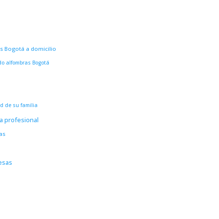
s Bogotá a domicilio
do alfombras Bogotá
d de su familia
a profesional
as
esas