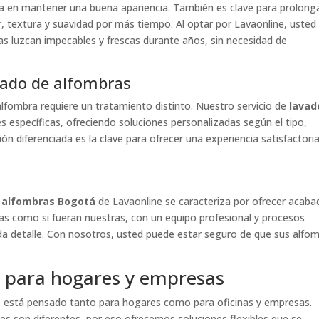
a en mantener una buena apariencia. También es clave para prolonga
r, textura y suavidad por más tiempo. Al optar por Lavaonline, usted
as luzcan impecables y frescas durante años, sin necesidad de
vado de alfombras
alfombra requiere un tratamiento distinto. Nuestro servicio de
lavad
 específicas, ofreciendo soluciones personalizadas según el tipo,
ón diferenciada es la clave para ofrecer una experiencia satisfactori
 alfombras Bogotá
de Lavaonline se caracteriza por ofrecer acaba
as como si fueran nuestras, con un equipo profesional y procesos
da detalle. Con nosotros, usted puede estar seguro de que sus alfo
 para hogares y empresas
á
está pensado tanto para hogares como para oficinas y empresas.
s son diferentes, por eso ofrecemos soluciones flexibles que se