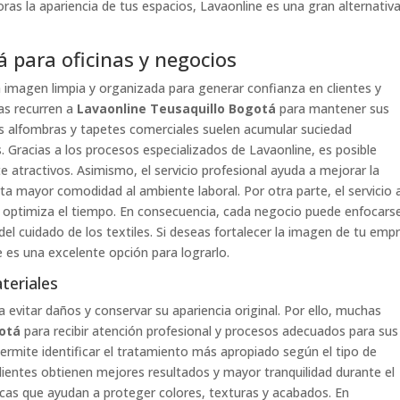
as la apariencia de tus espacios, Lavaonline es una gran alternativ
 para oficinas y negocios
a imagen limpia y organizada para generar confianza en clientes y
as recurren a
Lavaonline Teusaquillo Bogotá
para mantener sus
s alfombras y tapetes comerciales suelen acumular suciedad
. Gracias a los procesos especializados de Lavaonline, es posible
 atractivos. Asimismo, el servicio profesional ayuda a mejorar la
rta mayor comodidad al ambiente laboral. Por otra parte, el servicio 
as y optimiza el tiempo. En consecuencia, cada negocio puede enfocars
el cuidado de los textiles. Si deseas fortalecer la imagen de tu emp
 es una excelente opción para lograrlo.
teriales
 evitar daños y conservar su apariencia original. Por ello, muchas
gotá
para recibir atención profesional y procesos adecuados para sus
permite identificar el tratamiento más apropiado según el tipo de
clientes obtienen mejores resultados y mayor tranquilidad durante el
icas que ayudan a proteger colores, texturas y acabados. En