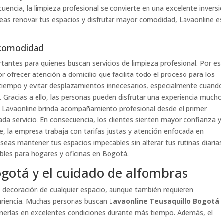
cuencia, la limpieza profesional se convierte en una excelente invers
deseas renovar tus espacios y disfrutar mayor comodidad, Lavaonline e
u comodidad
antes para quienes buscan servicios de limpieza profesional. Por es
r ofrecer atención a domicilio que facilita todo el proceso para los
r tiempo y evitar desplazamientos innecesarios, especialmente cuand
. Gracias a ello, las personas pueden disfrutar una experiencia much
de Lavaonline brinda acompañamiento profesional desde el primer
a servicio. En consecuencia, los clientes sienten mayor confianza 
te, la empresa trabaja con tarifas justas y atención enfocada en
eseas mantener tus espacios impecables sin alterar tus rutinas diaria
ables para hogares y oficinas en Bogotá.
ogotá y el cuidado de alfombras
 decoración de cualquier espacio, aunque también requieren
ariencia. Muchas personas buscan
Lavaonline Teusaquillo Bogotá
erlas en excelentes condiciones durante más tiempo. Además, el