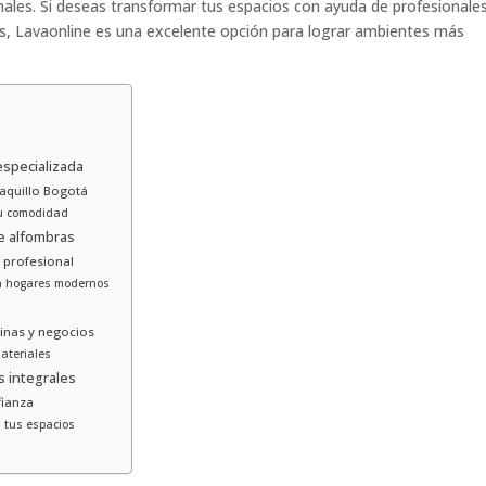
nales. Si deseas transformar tus espacios con ayuda de profesionale
tas, Lavaonline es una excelente opción para lograr ambientes más
especializada
aquillo Bogotá
tu comodidad
e alfombras
 profesional
ra hogares modernos
inas y negocios
ateriales
s integrales
fianza
 tus espacios