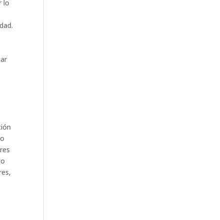
 lo
dad.
y
car
ción
to
res
to
res,