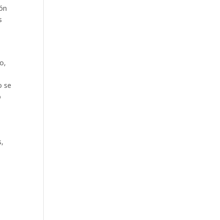
ión
s
o,
o se
o
y
s,