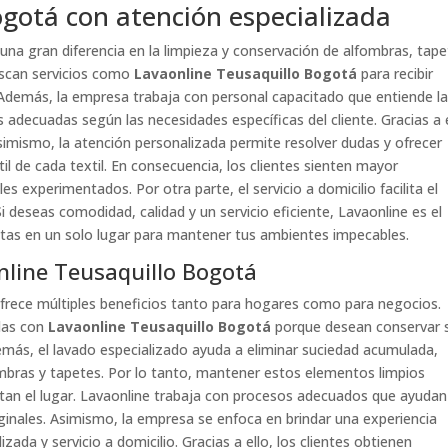
ogotá con atención especializada
una gran diferencia en la limpieza y conservación de alfombras, tap
uscan servicios como
Lavaonline Teusaquillo Bogotá
para recibir
. Además, la empresa trabaja con personal capacitado que entiende l
s adecuadas según las necesidades específicas del cliente. Gracias a e
simismo, la atención personalizada permite resolver dudas y ofrecer
il de cada textil. En consecuencia, los clientes sienten mayor
es experimentados. Por otra parte, el servicio a domicilio facilita el
 deseas comodidad, calidad y un servicio eficiente, Lavaonline es el
itas en un solo lugar para mantener tus ambientes impecables.
nline Teusaquillo Bogotá
 ofrece múltiples beneficios tanto para hogares como para negocios.
das con
Lavaonline Teusaquillo Bogotá
porque desean conservar 
emás, el lavado especializado ayuda a eliminar suciedad acumulada,
ombras y tapetes. Por lo tanto, mantener estos elementos limpios
sitan el lugar. Lavaonline trabaja con procesos adecuados que ayudan
iginales. Asimismo, la empresa se enfoca en brindar una experiencia
da y servicio a domicilio. Gracias a ello, los clientes obtienen