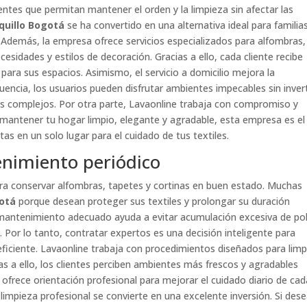
entes que permitan mantener el orden y la limpieza sin afectar las
quillo Bogotá
se ha convertido en una alternativa ideal para familia
 Además, la empresa ofrece servicios especializados para alfombras,
esidades y estilos de decoración. Gracias a ello, cada cliente recibe
para sus espacios. Asimismo, el servicio a domicilio mejora la
cuencia, los usuarios pueden disfrutar ambientes impecables sin invert
s complejos. Por otra parte, Lavaonline trabaja con compromiso y
as mantener tu hogar limpio, elegante y agradable, esta empresa es el
as en un solo lugar para el cuidado de tus textiles.
nimiento periódico
ara conservar alfombras, tapetes y cortinas en buen estado. Muchas
gotá
porque desean proteger sus textiles y prolongar su duración
mantenimiento adecuado ayuda a evitar acumulación excesiva de po
. Por lo tanto, contratar expertos es una decisión inteligente para
ficiente. Lavaonline trabaja con procedimientos diseñados para limp
as a ello, los clientes perciben ambientes más frescos y agradables
ofrece orientación profesional para mejorar el cuidado diario de cad
limpieza profesional se convierte en una excelente inversión. Si des