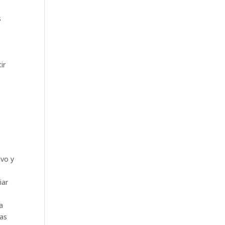
s
ir
lvo y
iar
a
eas