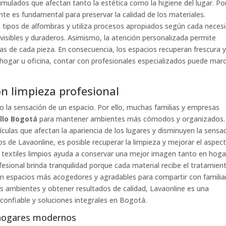
umulados que afectan tanto la estética como la higiene del lugar. Por
nte es fundamental para preservar la calidad de los materiales.
s tipos de alfombras y utiliza procesos apropiados según cada necesi
 visibles y duraderos. Asimismo, la atención personalizada permite
ficas de cada pieza. En consecuencia, los espacios recuperan frescura 
u hogar u oficina, contar con profesionales especializados puede mar
n limpieza profesional
o la sensación de un espacio. Por ello, muchas familias y empresas
llo Bogotá
para mantener ambientes más cómodos y organizados.
ulas que afectan la apariencia de los lugares y disminuyen la sensa
os de Lavaonline, es posible recuperar la limpieza y mejorar el aspec
textiles limpios ayuda a conservar una mejor imagen tanto en hoga
ofesional brinda tranquilidad porque cada material recibe el tratamien
tan espacios más acogedores y agradables para compartir con familia
us ambientes y obtener resultados de calidad, Lavaonline es una
confiable y soluciones integrales en Bogotá.
 hogares modernos