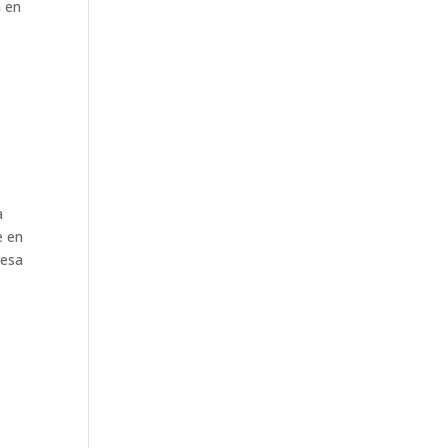
a en
a
e en
resa