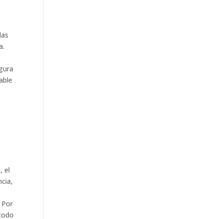
y
las
a.
gura
able
, el
cia,
 Por
 todo