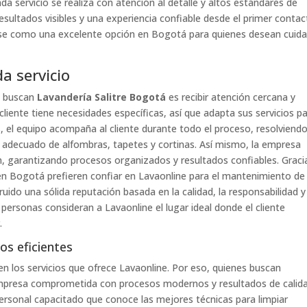
da servicio se realiza con atención al detalle y altos estándares de
resultados visibles y una experiencia confiable desde el primer contac
ose como una excelente opción en Bogotá para quienes desean cuida
a servicio
s buscan
Lavandería Salitre Bogotá
es recibir atención cercana y
iente tiene necesidades específicas, así que adapta sus servicios p
s, el equipo acompaña al cliente durante todo el proceso, resolviend
o adecuado de alfombras, tapetes y cortinas. Así mismo, la empresa
n, garantizando procesos organizados y resultados confiables. Graci
n Bogotá prefieren confiar en Lavaonline para el mantenimiento de
ido una sólida reputación basada en la calidad, la responsabilidad y
ersonas consideran a Lavaonline el lugar ideal donde el cliente
.
os eficientes
en los servicios que ofrece Lavaonline. Por eso, quienes buscan
presa comprometida con procesos modernos y resultados de calida
rsonal capacitado que conoce las mejores técnicas para limpiar