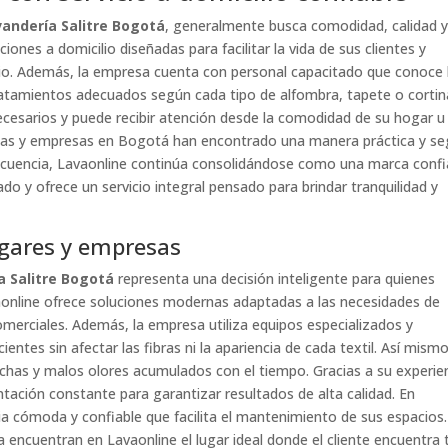
andería Salitre Bogotá
, generalmente busca comodidad, calidad 
iones a domicilio diseñadas para facilitar la vida de sus clientes y
cio. Además, la empresa cuenta con personal capacitado que conoce 
tratamientos adecuados según cada tipo de alfombra, tapete o cortin
ecesarios y puede recibir atención desde la comodidad de su hogar u
ilias y empresas en Bogotá han encontrado una manera práctica y se
cuencia, Lavaonline continúa consolidándose como una marca confi
do y ofrece un servicio integral pensado para brindar tranquilidad y
gares y empresas
a Salitre Bogotá
representa una decisión inteligente para quienes
aonline ofrece soluciones modernas adaptadas a las necesidades de
omerciales. Además, la empresa utiliza equipos especializados y
ntes sin afectar las fibras ni la apariencia de cada textil. Así mismo
nchas y malos olores acumulados con el tiempo. Gracias a su experien
ntación constante para garantizar resultados de alta calidad. En
ia cómoda y confiable que facilita el mantenimiento de sus espacios.
a encuentran en Lavaonline el lugar ideal donde el cliente encuentra