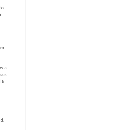
to.
r
ara
o
as a
 sus
 la
d.