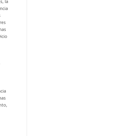
s, la
ncia
s
res
inas
icio
a
ncia
has
nto,