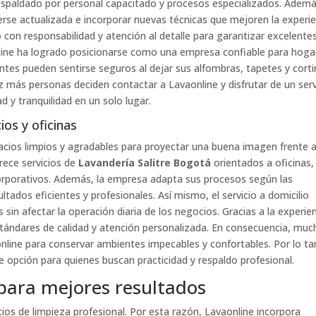
respaldado por personal capacitado y procesos especializados. Ademá
e actualizada e incorporar nuevas técnicas que mejoren la experie
do con responsabilidad y atención al detalle para garantizar excelente
line ha logrado posicionarse como una empresa confiable para hoga
ntes pueden sentirse seguros al dejar sus alfombras, tapetes y cort
 más personas deciden contactar a Lavaonline y disfrutar de un serv
ad y tranquilidad en un solo lugar.
os y oficinas
ios limpios y agradables para proyectar una buena imagen frente 
frece servicios de
Lavandería Salitre Bogotá
orientados a oficinas,
corporativos. Además, la empresa adapta sus procesos según las
ltados eficientes y profesionales. Así mismo, el servicio a domicilio
 sin afectar la operación diaria de los negocios. Gracias a la experie
estándares de calidad y atención personalizada. En consecuencia, muc
line para conservar ambientes impecables y confortables. Por lo ta
opción para quienes buscan practicidad y respaldo profesional.
 para mejores resultados
cios de limpieza profesional. Por esta razón, Lavaonline incorpora