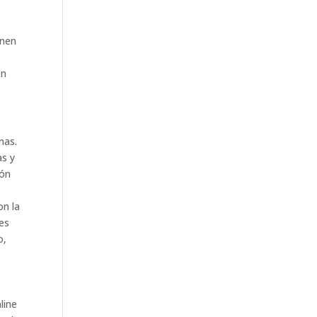
enen
en
nas.
as y
ión
on la
nes
o,
line