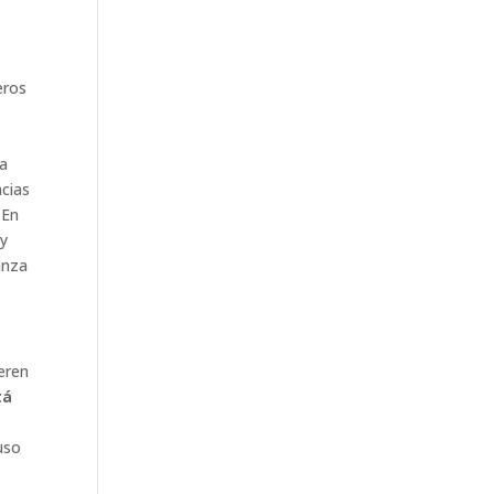
eros
za
acias
 En
 y
anza
eren
tá
uso