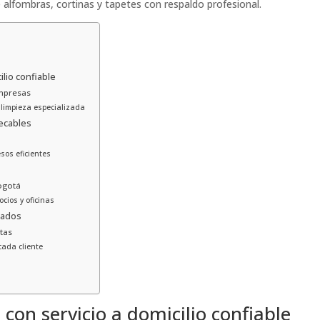
e alfombras, cortinas y tapetes con respaldo profesional.
ilio confiable
mpresas
 limpieza especializada
pecables
sos eficientes
ogotá
cios y oficinas
tados
stas
cada cliente
con servicio a domicilio confiable