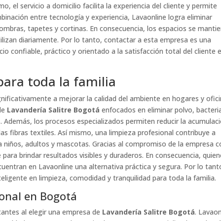
o, el servicio a domicilio facilita la experiencia del cliente y permite
inación entre tecnología y experiencia, Lavaonline logra eliminar
fombras, tapetes y cortinas. En consecuencia, los espacios se manti
ilizan diariamente. Por lo tanto, contactar a esta empresa es una
o confiable, práctico y orientado a la satisfacción total del cliente 
ara toda la familia
ificativamente a mejorar la calidad del ambiente en hogares y ofici
 de
Lavandería Salitre Bogotá
enfocados en eliminar polvo, bacteri
os. Además, los procesos especializados permiten reducir la acumulac
s fibras textiles. Así mismo, una limpieza profesional contribuye a
niños, adultos y mascotas. Gracias al compromiso de la empresa c
 para brindar resultados visibles y duraderos. En consecuencia, quie
uentran en Lavaonline una alternativa práctica y segura. Por lo tant
eligente en limpieza, comodidad y tranquilidad para toda la familia.
ional en Bogotá
rtantes al elegir una empresa de
Lavandería Salitre Bogotá
. Lavaon