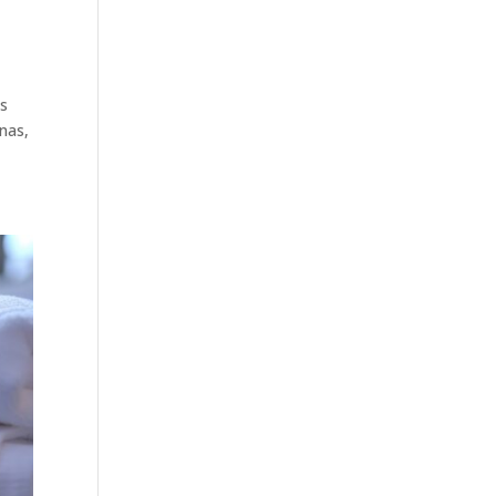
os
inas,