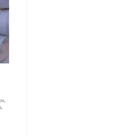
os,
s,