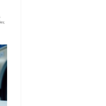
s
les;