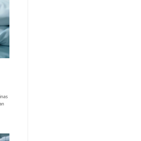
inas
an